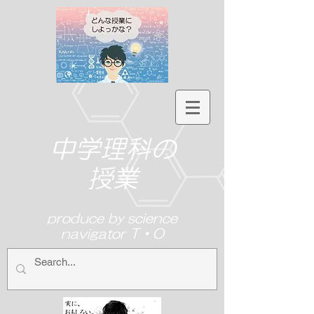
中学理科の
授業
produce by science
navigator T・O