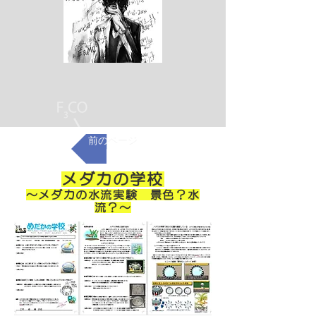
前のページ
メダカの学校
～メダカの水流実験 景色？水
流？～