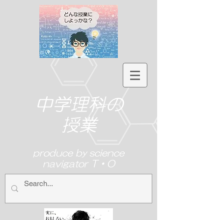
中学理科の
授業
produce by science
navigator T・O