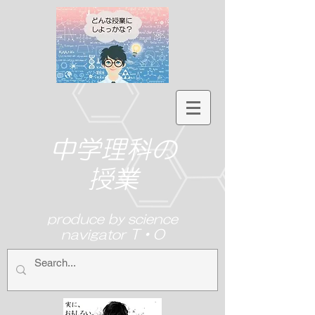
中学理科の
授業
produce by science
navigator T・O