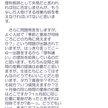
理科教師として失格だと言われ
れば別に否定しませんが、もう
少し万人受けする授業内容を考
えなければいけないと思いま
す。
さらに問題発言をしますが、
よく入試で「季節と星座が何時
ごろにどの方角に見えます
か？」という問題が出題されて
いますが、はっきり言ってこー
ゆー出題をするから「理科嫌
い」の増加を助長しているのだ
と思います。もちろん空間と時
間の変異の認識は必要だと思い
ますが、生徒たちにとってはそ
んなのどうでもいいことだと思
います。夕方？真夜中？それと
も朝方？いつ頃見えますか？3
ヶ月後の同じ時間の星座の位置
はどこですか？1ヵ月前に同じ
位置に星座があったときそれは
何時ですか?あ～っ、どうでもい
いっ。まさにテストのためだけ