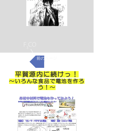
前のページ
平賀源内に続けっ！
～いろんな食品で電池を作ろ
う！～