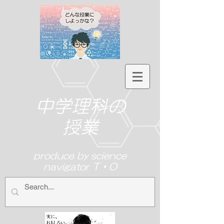
中学理科の
授業
produce by science
navigator T・O