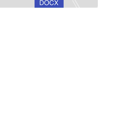
いろんな電池を作ってみよう！.docx
いろんな電池を作ってみよう！.pdf
The Science &
Mathematics University
CONTACT INFORMATION
science navigator Tomoaki
Orikasa