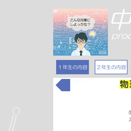
pro
１年生の内容
２年生の内容
前のページ
物