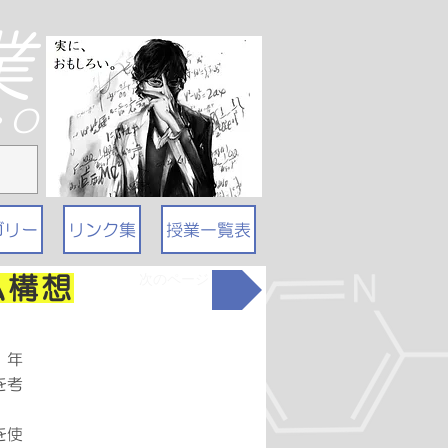
業
T・O
ゴリー
リンク集
授業一覧表
次のページ
ム構想
、年
を考
を使