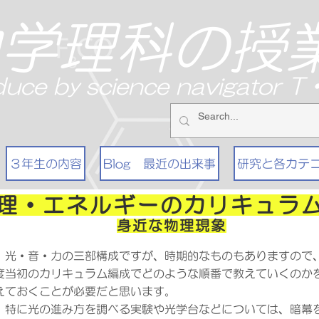
中学理科の授
duce by science navigator 
３年生の内容
Blog 最近の出来事
研究と各カテ
理・エネルギーのカリキュラ
身近な物理現象
光・音・力の三部構成ですが、時期的なものもありますので
度当初のカリキュラム編成でどのような順番で教えていくのか
えておくことが必要だと思います。
特に光の進み方を調べる実験や光学台などについては、暗幕