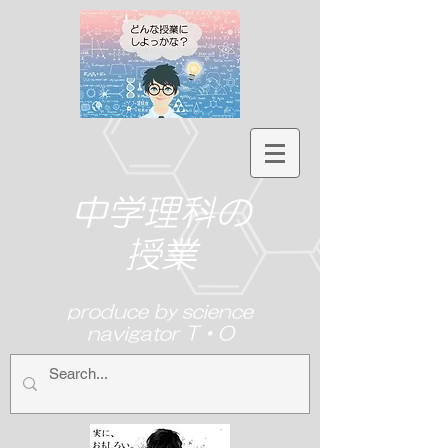
中学理科の
授業
produce by science
navigator T・O