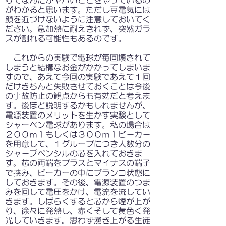
りでなんだかヤバいことをやっているの
がわかると思います。ただし豆電気には
顔を近づけないように注意しておいてく
ださい。急加熱に耐えきれず、突然ガラ
スが割れる可能性もあるのです。
これからの実験で電球が毎回壊されて
しまうと結構なお金がかかってしまいま
すので、あえて今回の実験であえて１回
だけきちんと失敗させておくことは今後
の事故防止の観点からも有効だと考えま
す。後ほど説明するかもしれませんが、
電源装置のメリットを生かす実験として
シャーペン電球があります。私の場合は
２００ｍｌもしくは３００ｍｌビーカー
を用意して、１グループにつき人数分の
シャープペンシルの芯を入れておきま
す。芯の両端をプラスとマイナスの端子
で挟み、ビーカーの中にブランコ状態に
しておきます。その後、電源装置のつま
みを回して電圧をかけ、電流を流してい
きます。しばらくすると芯から煙が上が
り、徐々に発熱し、赤くそして黄色く発
光していきます。思わず湧き上がる生徒