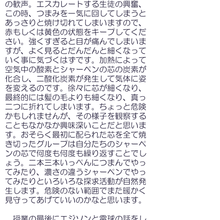
の歓声。エスカレートする生徒の興奮、
この時、つまみを一気に回してしまうと
あっさりと焼け切れてしまいますので、
赤もしくは黄色の状態をキープしてくだ
さい。強くすぎると目が痛んでしまいま
すが、よく見るとだんだんと細くなって
いく事に気づくはずです。加熱によって
空気中の酸素とシャーペンの芯の炭素が
化合し、二酸化炭素が発生して気体に姿
を変えるのです。徐々に芯が細くなり、
最終的には髪の毛よりも細くなり、真っ
二つに折れてしまいます。ちょっと危険
かもしれませんが、その様子を観察する
こともなかなか興味深いことだと思いま
す。おそらく最初に配られた芯を全て焼
き切ったグループは自分たちのシャーペ
ンの芯で何度も何度も繰り返すことでし
ょう。二本三本いっぺんにつまんでやっ
てみたり、濃さの違うシャーペンでやっ
てみたりといろいろな探求活動が自然発
生します。危険のない範囲でまた暖かく
見守ってあげていいのかなと思います。
授業の最後にエジソンと電球の話をし