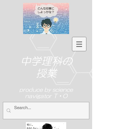
中学理科の
授業
produce by science
navigator T・O