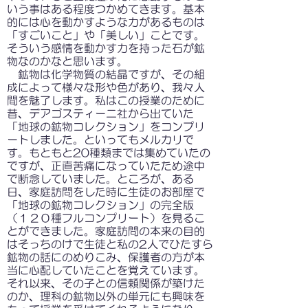
いう事はある程度つかめてきます。基本
的には心を動かすような力があるものは
「すごいこと」や「美しい」ことです。
そういう感情を動かす力を持った石が鉱
物なのかなと思います。
鉱物は化学物質の結晶ですが、その組
成によって様々な形や色があり、我々人
間を魅了します。私はこの授業のために
昔、デアゴスティーニ社から出ていた
「地球の鉱物コレクション」をコンプリ
ートしました。といってもメルカリで
す。もともと20種類までは集めていたの
ですが、正直苦痛になっていたため途中
で断念していました。ところが、ある
日、家庭訪問をした時に生徒のお部屋で
「地球の鉱物コレクション」の完全版
（１２０種フルコンプリート）を見るこ
とができました。家庭訪問の本来の目的
はそっちのけで生徒と私の2人でひたすら
鉱物の話にのめりこみ、保護者の方が本
当に心配していたことを覚えています。
それ以来、その子との信頼関係が築けた
のか、理科の鉱物以外の単元にも興味を