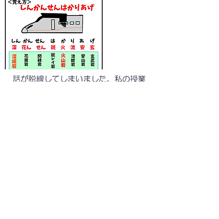
話が脱線してしまいました。私の授業
は「鉱物コレクション」を博物館のよう
に並べて、生徒たちに観察してもらい、
お気に入りの3つの石をよく観察するとこ
ろから始まります。
次に火山灰の「わんがけ」ですが、私
が昔、他の中学校の先生に「大量の火山
灰があるけどいらないか？」と聞かれて
取りに行ったことがきっかけでハマりま
した。バケツいっぱいにもらった火山灰
はおそらく私が退職まで十分な量が確保
されています。ちなみに火山が違えば組
成も違います。そこが面白いですよね。
そして実験は水とお皿だけあれば簡単に
できるので、ぜひ鉱物を取り出し、顕微