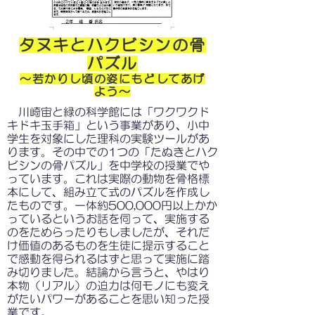
タヌキとハクビシンの骨
パズル
～若かりし頃の姿にもどしてあげ
よう～
川崎宙と緑の科学館には「ワクワクド
キドキ玉手箱」という事業があり、小中
学生を対象にした理科の実験ツールがあ
ります。その中での1つの「たぬきとハク
ビシンの骨パズル」を中学校の授業でや
っています。これは実際の動物を骨格標
本にして、組み立て式のパズルを作成し
たものです。一体約500,000円以上かか
っているというお話を伺って、実施する
のをためらったりもしましたが、それだ
け価値のあるものを生徒に提示すること
で感動を得られるはずと思って実施に踏
み切りました。結論から言うと、やはり
本物（リアル）の迫力は何モノにも変え
がたいパワーがあることを思い知った授
業です。