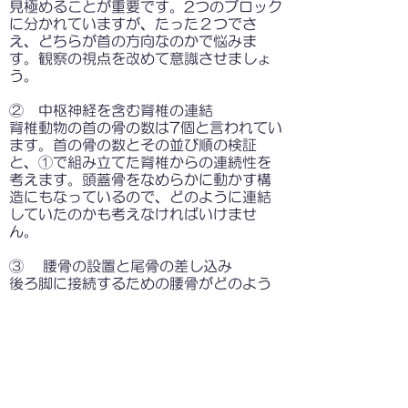
見極めることが重要です。2つのブロック
に分かれていますが、たった２つでさ
え、どちらが首の方向なのかで悩みま
す。観察の視点を改めて意識させましょ
う。
② 中枢神経を含む脊椎の連結
脊椎動物の首の骨の数は7個と言われてい
ます。首の骨の数とその並び順の検証
と、①で組み立てた脊椎からの連続性を
考えます。頭蓋骨をなめらかに動かす構
造にもなっているので、どのように連結
していたのかも考えなければいけませ
ん。
③ 腰骨の設置と尾骨の差し込み
後ろ脚に接続するための腰骨がどのよう
な形でくっついているかを考えるもので
す。今回の骨パズルについては背骨と腰
骨を設置する台座がついているので、だ
いぶわかりやすくなっています。
④ 後ろ脚の接続
腰骨に後ろ脚がどのように付いているか