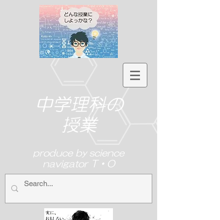
中学理科の
授業
produce by science
navigator T・O