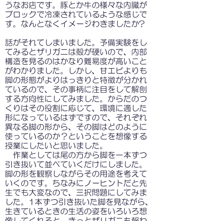
うなお店です。豚とか牛の様々な内臓が
ブロックで冷凍されているような感じで
す。なんとなくイメージわきましたか?
話がそれてしまいました。予備実験をし
てみるとザリガニは殻が硬いので、内部
構造を見るのはかなり難易度が高いこと
がわかりました。しかし、甘エビよりも
脚の形態がよりはっきりと特徴が分かれ
ているので、その事柄に注目をして解剖
する方向性にしてみました。からだのつ
くりはその役割に応じて、環境に適した
形になっているはずですので、それぞれ
異なる脚の形から、その脚はどのように
使っているのか？ということを想像する
授業にしたいと思いました。
作業としては尾の方から脚を一本ずつ
引き抜いて並べていくだけにしました。
脚の形を観察しながらその用途を考えて
いくのです。ちなみにノーヒントだと先
生でも大変なので、三択問題にしてみま
した。1本ずつ引き抜いた脚を見ながら、
生きているときの生活の姿をいろいろ想
像してくれると、きっとザリガニも報わ