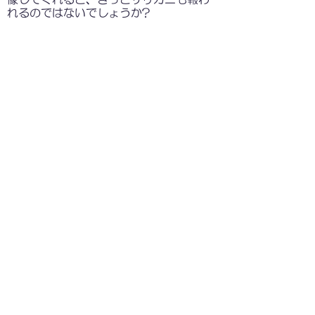
れるのではないでしょうか?
ゆる～い説明ですみません。実践事例は
調べれば出てきそうな気がします。大学
とかの授業でありそうな感じです。何か
資料がある方教えてください。