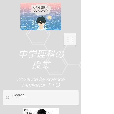
中学理科の
授業
produce by science
navigator T・O