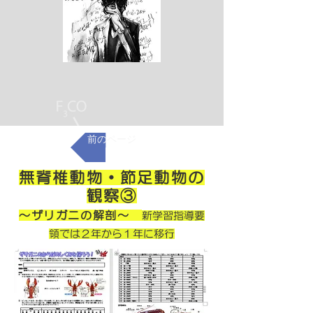
前のページ
無脊椎動物・節足動物の
観察
​③
～ザリガニの解剖～
新学習指導要
領では２年から１年に移行